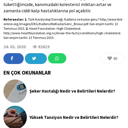
tükettiğimizde, kanımızdaki kolesterol miktarı artar ve
zamanla ciddi kalp hastalıklarına yol açabilir.
Referanslar: 1.
 Türk Kardiyoloji Derneği. Kalbiniz ne kadar genç? http://www.tkd-
online.org/images/DKG/KalbinizNeKadarGenc_Brosur.pdf. Son erişim tarihi: 13 
Temmuz 2015. 
2. 
Heart Foundation. High Cholesterol. 
http://www.heartfoundation.org.nz/know-the-facts/conditions/high-cholesterol. 
Son erişim tarihi: 13 Temmuz 2015.
24. 02. 2020
82619
45
EN ÇOK OKUNANLAR
Şeker Hastalığı Nedir ve Belirtileri Nelerdir?
Yüksek Tansiyon Nedir ve Belirtileri Nelerdir?