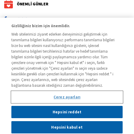
ÖNEMLİ GÜNLER
/kalbinidinlesencom
Gizliliğiniz bizim için önemlidir.
Bu sitedeki bilgiler, bir hekime danışmanın yerine geçmez. Daha
Web sitelerimizi ziyaret ederken deneyiminizi geliştirmek için
fazla bilgi için bir hekime başvurunuz.
tanımlama bilgileri kullanıyoruz: performans tanımlama bilgileri
bize bu web sitesini nasıl kullandığınızı gösterir, işlevsel
tanımlama bilgileri tercihlerinizi hatırlar ve hedef tanımlama
bilgileri sizinle ilgili içeriği paylaşmamıza yardımcı olur. Tüm
çerezlere onay vermek için " Hepsini kabul et" i seçin, farklı
çerezleri yönetmek için "Çerez ayarları" nı seçin veya sadece
kesinlikle gerekli olan çerezleri kullanmak için "Hepsini reddet " i
seçin. Çerez ayarlarınızı, web sitesindeki çerez ayarları
GİZLİLİK POLİTİKASI
bağlantısına basarak istediğiniz zaman değiştirebilirsiniz.
KULLANIM KOŞULLARI
Çerez ayarları
ÇEREZLER HAKKINDA
İLETİŞİM
Hepsini reddet
Bu websitesi sayfayı ve sayfadaki deneyiminizi iyileştirmek için cookieler kullanabilir.
Sayfada ilerlemeye devam ederek cookie kullanımını kabul etmiş olursunuz. Eğer daha
© 2026 Novartis Sağlık Gıda ve Tarım Ürünleri San. ve Tic. A.Ş
fazla bilgiye ihtiyacınız olursa ve/veya sayfayı kullanırken cookielerin yüklenmesini
Son güncellenme tarihi: 17.11.2022
istemiyorsanız
Cookieler Hakkında
sayfamızı ziyaret ediniz
Hepsini kabul et