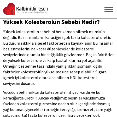
Yüksek Kolesterolün Sebebi Nedir?
Yüksek kolesterolün sebebini her zaman bilmek mümkün
değildir. Bazı insanların karaciğeri çok fazla kolesterol üretir.
Bu durum sıklıkla ailesel faktörlerden kaynaklanır. Bu insanlar
beslenmelerini ne kadar düzenleseler de kolesterol
seviyelerinde olumlu bir değişiklik gözlenmez. Başka faktörler
de yüksek kolesterole ve kalp hastalıklarına yol açabilir.
Örneğin beslenme tarzındaki yanlışlıklar, şişmanlık gibi
faktörler kolesterolün yükselmesine sebep olabilir. Sigara
içmek iyi kolesterol olarak da bilinen HDL kolesterol
seviyesini düşürür.
Vücudun belli miktarda kolesterole ihtiyacı vardır ve bu
karaciğerde üretilir. Ancak yediğimiz besinler vücudumuza
fazladan kolesterol girmesine neden olur. İçeriğinde doymuş
yağ bulunan yiyecekler (örneğin tereyağı, kırmızı et, tam yağlı
süt, yumurta) fazla kolesterol içerir. Bu yiyecekleri çok