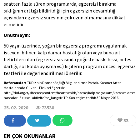
saatten fazla süren programlarda, egzersizi bırakma
sıklığının arttığı bildirildiği için egzersizin devamlılığı
açısından egzersiz süresinin çok uzun olmamasına dikkat
etmelidir.
Unutmayın:
50 yaşın üzerinde, yoğun bir egzersiz programı uygulamak
isteyen, bilinen kalp damar hastalığı olan veya buna ait
belirtileri olan (egzersiz sırasında göğüste baskı hissi, nefes
darlığı, sol kolda uyuşma vs.) kişilerin program öncesi egzersiz
testleri ile değerlendirilmesi önerilir.
Referanslar:
 TKD Kalp Damar Sağlığı Bilgilendirme Portalı. Koroner Arter 
Hastalarında Güvenli Fiziksel Egzersiz. 
http://tkd.org.tr/sitecore/content/hearthealth/home/kalp-ve-yasam/koroner-arter-
hastalari-fiziksel-aktivite?sc_lang=tr-TR. Son erişim tarihi: 30 Mayıs 2016.
25. 02. 2020
73530
33
EN ÇOK OKUNANLAR