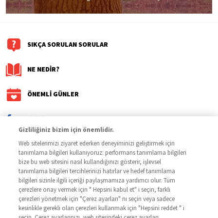
SIKÇA SORULAN SORULAR
NE NEDİR?
ÖNEMLİ GÜNLER
/kalbinidinlesencom
Gizliliğiniz bizim için önemlidir.
Bu sitedeki bilgiler, bir hekime danışmanın yerine geçmez. Daha
Web sitelerimizi ziyaret ederken deneyiminizi geliştirmek için
fazla bilgi için bir hekime başvurunuz.
tanımlama bilgileri kullanıyoruz: performans tanımlama bilgileri
bize bu web sitesini nasıl kullandığınızı gösterir, işlevsel
tanımlama bilgileri tercihlerinizi hatırlar ve hedef tanımlama
bilgileri sizinle ilgili içeriği paylaşmamıza yardımcı olur. Tüm
çerezlere onay vermek için " Hepsini kabul et" i seçin, farklı
çerezleri yönetmek için "Çerez ayarları" nı seçin veya sadece
kesinlikle gerekli olan çerezleri kullanmak için "Hepsini reddet " i
seçin. Çerez ayarlarınızı, web sitesindeki çerez ayarları
GİZLİLİK POLİTİKASI