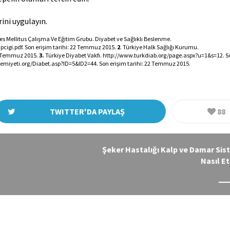
ini uygulayın.
s Mellitus Çalışma Ve Eğitim Grubu. Diyabet ve Sağlıklı Beslenme. 
cigi.pdf. Son erişim tarihi: 22 Temmuz 2015. 
2
. Türkiye Halk Sağlığı Kurumu. 
2 Temmuz 2015. 
3. 
Türkiye Diyabet Vakfı. http://www.turkdiab.org/page.aspx?u=1&s=12. So
cemiyeti.org/Diabet.asp?ID=5&ID2=44. Son erişim tarihi: 22 Temmuz 2015.
TWITTER'DA PAYLAŞ
88
Şeker Hastalığı Kalp ve Damar Sis
Nasıl Et