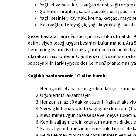
Yağlı et ve balıklar, tavuğun derisi, yağlı organ 
Şarküteri ürünleri; salam, sucuk, sosis, pastır
Yağlı besinler; kaymak, krema, ketçap, mayonez,
Katı yağlar; tereyağı, iç yağı, kuyruk yağı, katı
Şeker hastaları ara öğünler için hazırlıklı olmalıdır
daima yiyebileceği uygun besinler bulunmalıdır. Ara 
hem hipoglisemi riski uzaklaştırılır hem de açlık du
olarak artması önlenir. Öğünlerden 1.5 saat sonra kan 
saptayabilir, farklı yiyecekler ile menü planlaması y
Sağlıklı beslenmenin 1O altın kuralı:
Her öğünde 4 ana besin grubundan (et-kuru bak
Öğünlerinizi aksatmayın.
Her gün en az 30 dakika düzenli fiziksel aktivit
Sıvı yağ kullanarak kalp sağlığınızı koruyun (
Mevsimine uygun taze sebze ve meyve tüketin.
Kemik sağlığınız için kalsiyum alımına dikkat e
Kansızlığı önlemek için demir tüketimine dikka
Beyaz ekmek gibi rafine tahıl ürünleri yerine ke