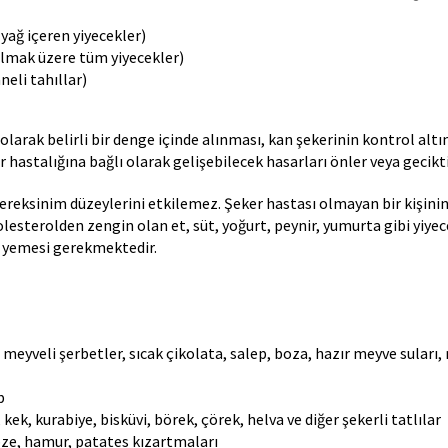
 yağ içeren yiyecekler)
olmak üzere tüm yiyecekler)
eli tahıllar)
olarak belirli bir denge içinde alınması, kan şekerinin kontrol altı
hastalığına bağlı olarak gelişebilecek hasarları önler veya geciktir
gereksinim düzeylerini etkilemez. Şeker hastası olmayan bir kişinin
lesterolden zengin olan et, süt, yoğurt, peynir, yumurta gibi yiyec
ek yemesi gerekmektedir.
 meyveli şerbetler, sıcak çikolata, salep, boza, hazır meyve suları
b
 kek, kurabiye, bisküvi, börek, çörek, helva ve diğer şekerli tatlılar
ebze, hamur, patates kızartmaları