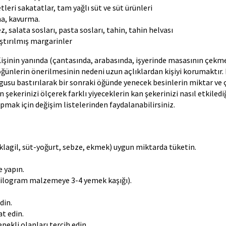
etleri sakatatlar, tam yağlı süt ve süt ürünleri
ma, kavurma.
 salata sosları, pasta sosları, tahin, tahin helvası
laştırılmış margarinler
. Kişinin yanında (çantasında, arabasında, işyerinde masasının çekm
öğünlerin önerilmesinin nedeni uzun açlıklardan kişiyi korumaktır.
ygusu bastırılarak bir sonraki öğünde yenecek besinlerin miktar ve 
şekerinizi ölçerek farklı yiyeceklerin kan şekerinizi nasıl etkiledi
apmak için değişim listelerinden faydalanabilirsiniz.
lagil, süt-yoğurt, sebze, ekmek) uygun miktarda tüketin.
e yapın.
1 kilogram malzemeye 3-4 yemek kaşığı).
din.
t edin.
pekli olanları tercih edin.