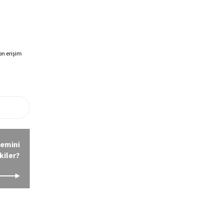
n erişim 
temini
kiler?