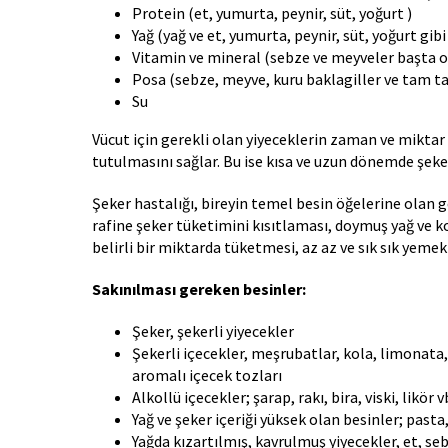
Protein (et, yumurta, peynir, süt, yoğurt )
Yağ (yağ ve et, yumurta, peynir, süt, yoğurt gibi
Vitamin ve mineral (sebze ve meyveler başta 
Posa (sebze, meyve, kuru baklagiller ve tam tan
Su
Vücut için gerekli olan yiyeceklerin zaman ve miktar 
tutulmasını sağlar. Bu ise kısa ve uzun dönemde şeker 
Şeker hastalığı, bireyin temel besin öğelerine olan 
rafine şeker tüketimini kısıtlaması, doymuş yağ ve ko
belirli bir miktarda tüketmesi, az az ve sık sık yem
Sakınılması gereken besinler:
Şeker, şekerli yiyecekler
Şekerli içecekler, meşrubatlar, kola, limonata,
aromalı içecek tozları
Alkollü içecekler; şarap, rakı, bira, viski, likör v
Yağ ve şeker içeriği yüksek olan besinler; pasta,
Yağda kızartılmış, kavrulmuş yiyecekler, et, s