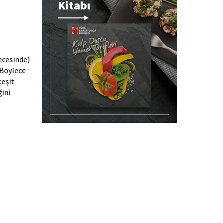
Kitabı
ecesinde)
 Böylece
çeşit
ğini