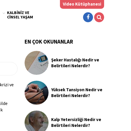
Video Kütüphanesi
KALBINIZ VE
CINSEL YAŞAM
lp Dostu Yemek
Kalp Yetersizliği
Kalp Dostu Yemek
Şeker Hastalığı
ifleri
Tarifleri Kitabı
EN ÇOK OKUNANLAR
Şeker Hastalığı Nedir ve
Belirtileri Nelerdir?
krizi ve
Yüksek Tansiyon Nedir ve
Belirtileri Nelerdir?
ilde
ek
Kalp Yetersizliği Nedir ve
Belirtileri Nelerdir?