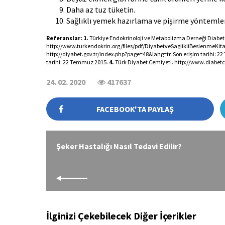
Daha az tuz tüketin.
Sağlıklı yemek hazırlama ve pişirme yöntemler
Referanslar: 1.
 Türkiye Endokrinoloji ve Metabolizma Derneği Diabete
http://www.turkendokrin.org/files/pdf/DiyabetveSaglikliBeslenmeKitap
http://diyabet.gov.tr/index.php?page=48&lang=tr. Son erişim tarihi: 2
tarihi: 22 Temmuz 2015. 
4.
 Türk Diyabet Cemiyeti. http://www.diabet
24. 02. 2020
417637
FACEBOOK'TA PAYLAŞ
Şeker Hastalığı Nasıl Tedavi Edilir?
İlginizi Çekebilecek Diğer İçerikler