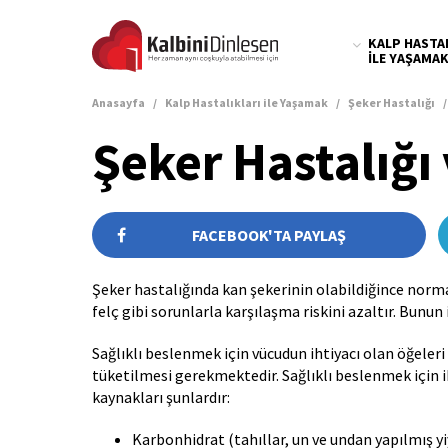
KALP HASTA
ILE YAŞAMA
Anasayfa
Kalp Hastalıkları ile Yaşamak
Şeker Hastalığı
Yüksek Tansiyon
Kalp Dostu Beslenme
Egzersiz ve Kalp Sağlığı
Yüksek Kolesterol
Kalp Sağlığı İçin Nasıl
Kalp Hastaları İçin
K
Beslenmeli?
Egzersize Başlama
H
Şeker Hastalığı
Önerileri
Kr
FACEBOOK'TA PAYLAŞ
Şeker hastalığında kan şekerinin olabildiğince normal
felç gibi sorunlarla karşılaşma riskini azaltır. Bunun
Sağlıklı beslenmek için vücudun ihtiyacı olan öğeleri 
tüketilmesi gerekmektedir. Sağlıklı beslenmek için i
kaynakları şunlardır:
Karbonhidrat (tahıllar, un ve undan yapılmış yi