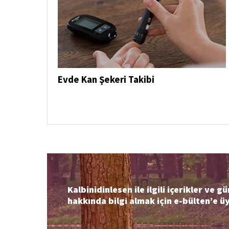
Evde Kan Şekeri Takibi
Kalbinidinlesen ile ilgili içerikler ve 
hakkında bilgi almak için e-bülten’e ü