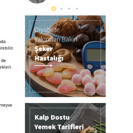
Diyabete
Yakından Bakın
nda
Şeker
ebilir.
Hastalığı
 de
ekleri
, meyve
Kalp Dostu
Yemek Tarifleri