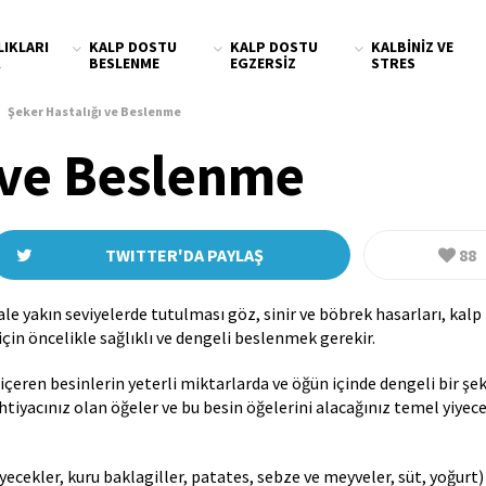
LIKLARI
KALP DOSTU
KALP DOSTU
KALBINIZ VE
K
BESLENME
EGZERSIZ
STRES
Şeker Hastalığı ve Beslenme
oroner Kalp
Kilo Kontrolü ve Diyet
Kardiyak Rehabilitasyon
Kalp Ritim
Kalp Hastaları Nasıl
Kalp Kapak
Ka
astalığı ve Kalp
Bozuklukları
Beslenmeli?
Hastalıkları
Tar
 ve Beslenme
izi
TWITTER'DA PAYLAŞ
88
e yakın seviyelerde tutulması göz, sinir ve böbrek hasarları, kalp 
 için öncelikle sağlıklı ve dengeli beslenmek gerekir.
içeren besinlerin yeterli miktarlarda ve öğün içinde dengeli bir şek
htiyacınız olan öğeler ve bu besin öğelerini alacağınız temel yiyec
yecekler, kuru baklagiller, patates, sebze ve meyveler, süt, yoğurt)